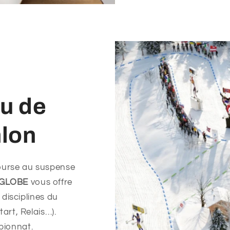
eu de
hlon
ourse au suspense
 GLOBE
vous offre
 disciplines du
tart, Relais…).
pionnat.