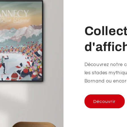
Collec
d'affic
Découvrez notre co
les stades mythiqu
Bornand ou encore
Découvrir